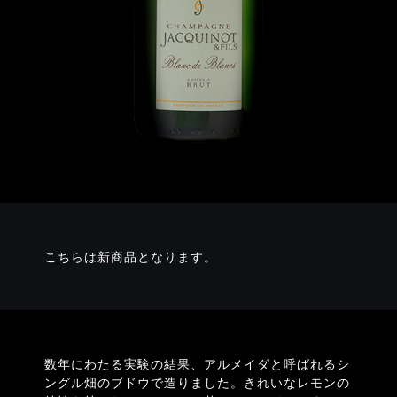
こちらは新商品となります。
ブ
ラ
ン
・
ド
・
ブ
ラ
数年にわたる実験の結果、アルメイダと呼ばれるシ
ングル畑のブドウで造りました。きれいなレモンの