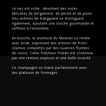
Le nez est riche ; dévoilant des notes
délicates de bergamote, de pêche et de poire.
Des arômes de frangipane se distinguent
également, ajoutant une touche gourmande et
raffinée à l'ensemble.
B
L
A
N
C
D
E
M
E
U
N
I
E
R
En bouche, la jeunesse du Meunier se révèle
avec éclat, exprimant des arômes de fruits
charnus complétés par des nuances fruitées
de cassis. Cette fraîcheur fruitée est soutenue
par une texture soyeuse et une belle vivacité.
Ce champagne se marie parfaitement avec
des plateaux de fromages.