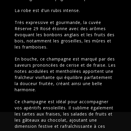
La robe est d’un rubis intense.
Très expressive et gourmande, la cuvée
Réserve 29 Rosé étonne avec des arômes
évoquant les bonbons anglais et les fruits des
bois, notamment les groseilles, les mûres et
les framboises.
R
É
S
E
R
V
E
2
9
R
O
S
En bouche, ce champagne est marqué par des
saveurs prononcées de cerise et de fraise. Les
notes acidulées et mentholées apportent une
fraîcheur vivifiante qui équilibre parfaitement
la douceur fruitée, créant ainsi une belle
harmonie.
Ce champagne est idéal pour accompagner
vos apéritifs ensoleillés. Il sublime également
les tartes aux fraises, les salades de fruits et
les gâteaux au chocolat, ajoutant une
dimension festive et rafraîchissante à ces